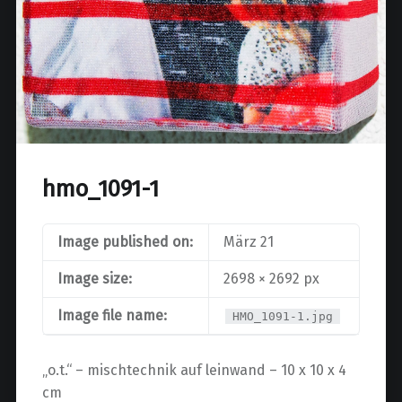
hmo_1091-1
Image published on:
März 21
Image size:
2698 × 2692 px
Image file name:
HMO_1091-1.jpg
„o.t.“ – mischtechnik auf leinwand – 10 x 10 x 4
cm