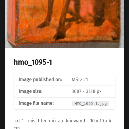
hmo_1095-1
Image published on:
März 21
Image size:
3087 × 3128 px
Image file name:
HMO_1095-1.jpg
„o.t.“ – mischtechnik auf leinwand – 10 x 10 x 4
cm